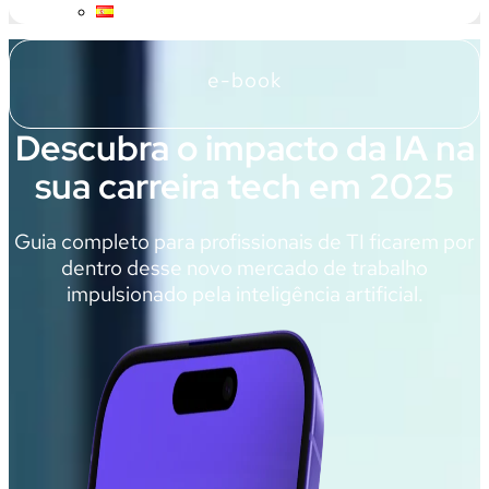
e-book
Descubra o impacto da IA na
sua carreira tech em 2025
Guia completo para profissionais de TI
ficarem
por
dentro desse novo
mercado de trabalho
impulsionado pela inteligência artificial
.