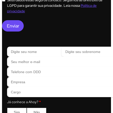
Seus dados estão seguros conosco. Seguimos as diretrizes da
LGPD para garantir sua privacidade. Leia nossa
Política de
privacidade
Enviar
Digite seu nome
Digite seu sobrenome
Seu melhor e-mail
Telefone com DDD
Empresa
Cargo
Já conhece a Ahoy?
*
Sim
Não