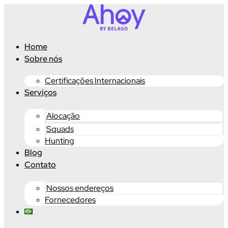
Ir
para
o
conteúdo
Home
Sobre nós
Certificações Internacionais
Serviços
Alocação
Squads
Hunting
Blog
Contato
Nossos endereços
Fornecedores