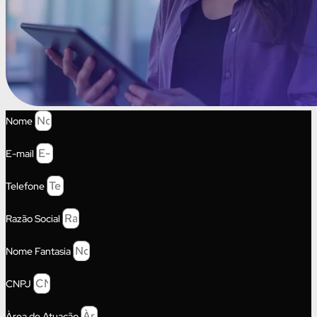
Nome
E-mail
Telefone
Razão Social
Nome Fantasia
CNPJ
Àrea de Atuação