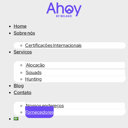
Ir
para
o
conteúdo
Home
Sobre nós
Certificações Internacionais
Serviços
Alocação
Squads
Hunting
Blog
Contato
Nossos endereços
Fornecedores