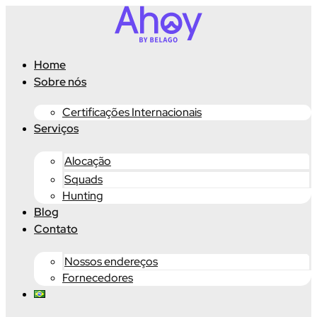
Ir
para
o
conteúdo
Home
Sobre nós
Certificações Internacionais
Serviços
Alocação
Squads
Hunting
Blog
Contato
Nossos endereços
Fornecedores