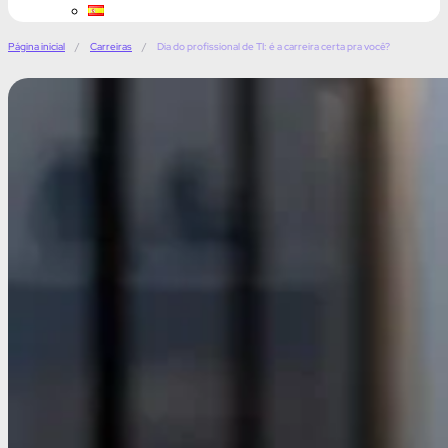
Página inicial
/
Carreiras
/
Dia do profissional de TI: é a carreira certa pra você?