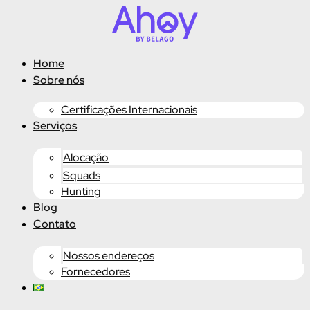
Ir
para
o
conteúdo
Home
Sobre nós
Certificações Internacionais
Serviços
Alocação
Squads
Hunting
Blog
Contato
Nossos endereços
Fornecedores