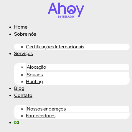
Ir
para
o
conteúdo
Home
Sobre nós
Certificações Internacionais
Serviços
Alocação
Squads
Hunting
Blog
Contato
Nossos endereços
Fornecedores