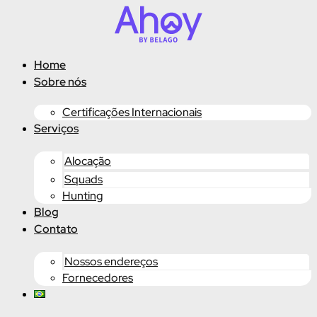
Ir
para
o
conteúdo
Home
Sobre nós
Certificações Internacionais
Serviços
Alocação
Squads
Hunting
Blog
Contato
Nossos endereços
Fornecedores