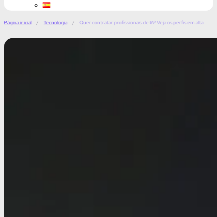
Página inicial
/
Tecnologia
/
Quer contratar profissionais de IA? Veja os perfis em alta