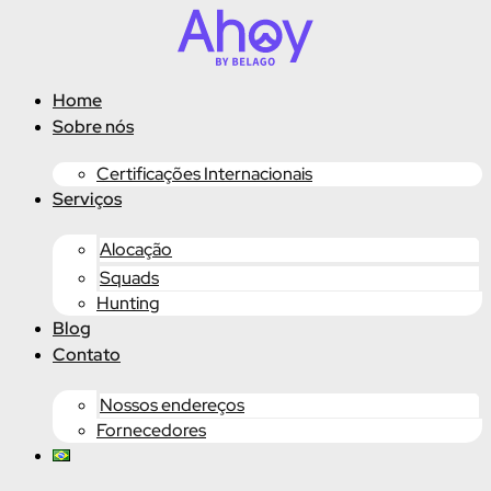
Ir
para
o
conteúdo
Home
Sobre nós
Certificações Internacionais
Serviços
Alocação
Squads
Hunting
Blog
Contato
Nossos endereços
Fornecedores