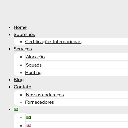
Ir
para
o
conteúdo
Home
Sobre nós
Certificações Internacionais
Serviços
Alocação
Squads
Hunting
Blog
Contato
Nossos endereços
Fornecedores