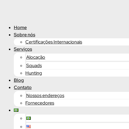
Ir
para
o
conteúdo
Home
Sobre nós
Certificações Internacionais
Serviços
Alocação
Squads
Hunting
Blog
Contato
Nossos endereços
Fornecedores