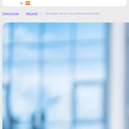
Página inicial
/
Alocação
/
Vantagens de ser um profissional alocado