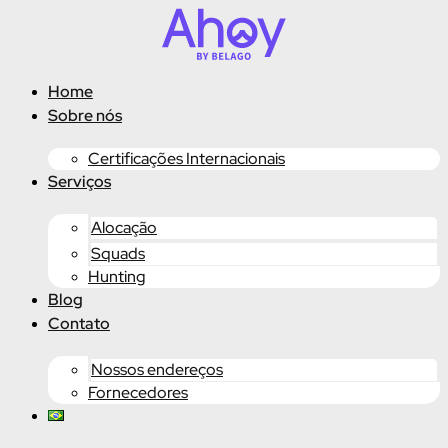
Ir
para
o
conteúdo
Home
Sobre nós
Certificações Internacionais
Serviços
Alocação
Squads
Hunting
Blog
Contato
Nossos endereços
Fornecedores