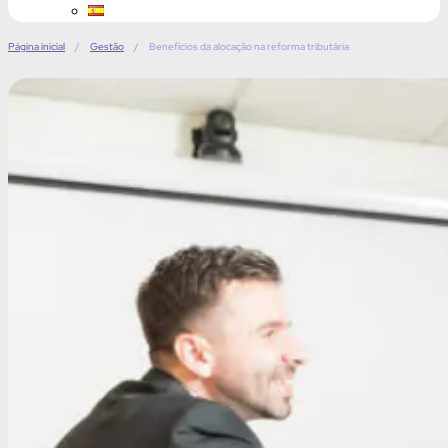
Página inicial
/
Gestão
/
Benefícios da alocação na reforma tributária