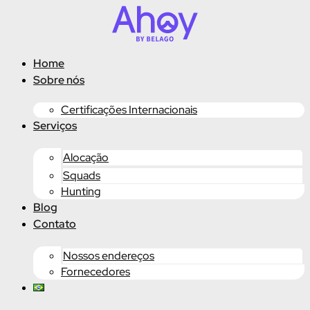
Ir
para
o
conteúdo
Home
Sobre nós
Certificações Internacionais
Serviços
Alocação
Squads
Hunting
Blog
Contato
Nossos endereços
Fornecedores