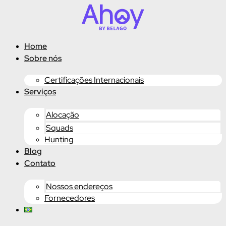
Ir
para
o
conteúdo
Home
Sobre nós
Certificações Internacionais
Serviços
Alocação
Squads
Hunting
Blog
Contato
Nossos endereços
Fornecedores