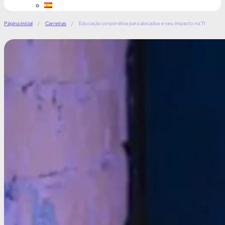
Página inicial
/
Carreiras
/
Educação corporativa para alocados e seu impacto na TI