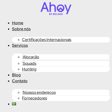
Ir
para
o
conteúdo
Home
Sobre nós
Certificações Internacionais
Serviços
Alocação
Squads
Hunting
Blog
Contato
Nossos endereços
Fornecedores