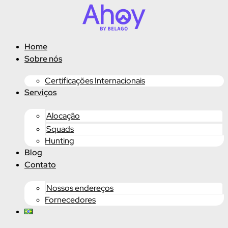
Ir
para
o
conteúdo
Home
Sobre nós
Certificações Internacionais
Serviços
Alocação
Squads
Hunting
Blog
Contato
Nossos endereços
Fornecedores