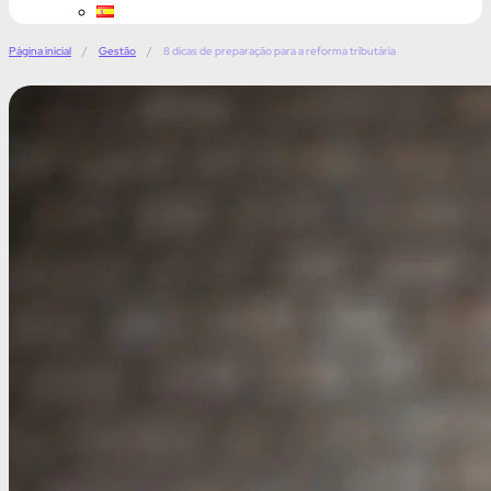
Página inicial
/
Gestão
/
8 dicas de preparação para a reforma tributária