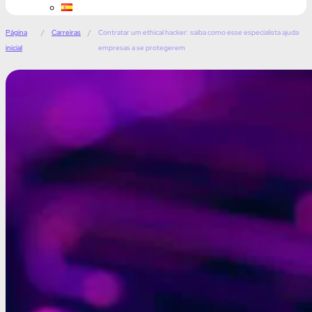
Página
/
Carreiras
/
Contratar um ethical hacker: saiba como esse especialista ajuda
inicial
empresas a se protegerem