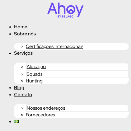
Ir
para
o
conteúdo
Home
Sobre nós
Certificações Internacionais
Serviços
Alocação
Squads
Hunting
Blog
Contato
Nossos endereços
Fornecedores