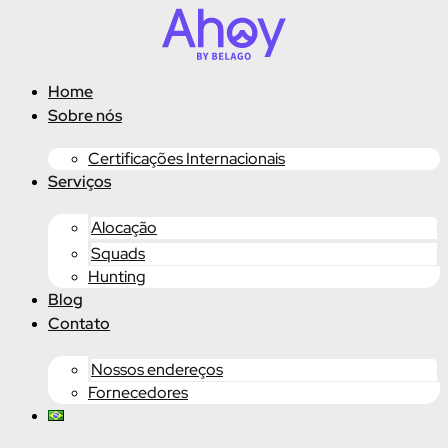
Ir
para
o
conteúdo
Home
Sobre nós
Certificações Internacionais
Serviços
Alocação
Squads
Hunting
Blog
Contato
Nossos endereços
Fornecedores