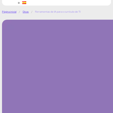
Página inicial
/
Dicas
/
Ferramentas de IA para o currículo de TI