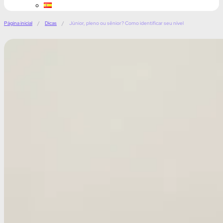
Página inicial
/
Dicas
/
Júnior, pleno ou sênior? Como identificar seu nível