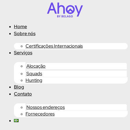
Ir
para
o
conteúdo
Home
Sobre nós
Certificações Internacionais
Serviços
Alocação
Squads
Hunting
Blog
Contato
Nossos endereços
Fornecedores