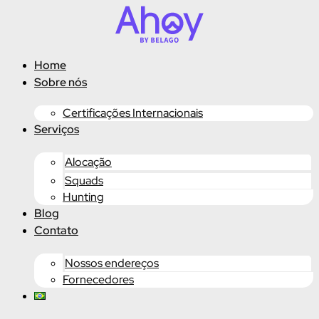
Ir
para
o
conteúdo
Home
Sobre nós
Certificações Internacionais
Serviços
Alocação
Squads
Hunting
Blog
Contato
Nossos endereços
Fornecedores