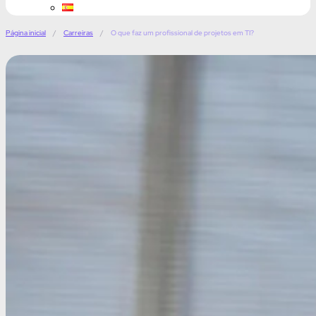
Página inicial
/
Carreiras
/
O que faz um profissional de projetos em TI?