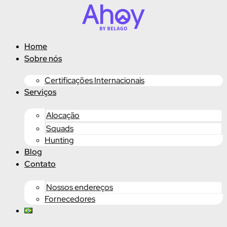
Ir
para
o
conteúdo
Home
Sobre nós
Certificações Internacionais
Serviços
Alocação
Squads
Hunting
Blog
Contato
Nossos endereços
Fornecedores