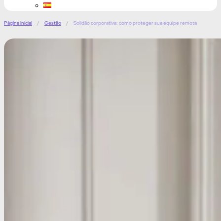
Página inicial
/
Gestão
/
Solidão corporativa: como proteger sua equipe remota