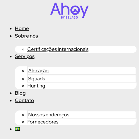
Ir
para
o
conteúdo
Home
Sobre nós
Certificações Internacionais
Serviços
Alocação
Squads
Hunting
Blog
Contato
Nossos endereços
Fornecedores