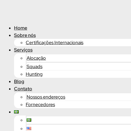
Ir
para
o
conteúdo
Home
Sobre nós
Certificações Internacionais
Serviços
Alocação
Squads
Hunting
Blog
Contato
Nossos endereços
Fornecedores