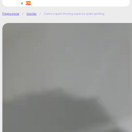
Página inicial
/
Gestão
/
Como o quiet thriving supera o quiet quitting