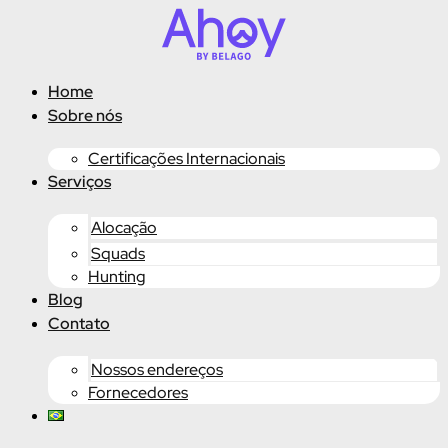
Ir
para
o
conteúdo
Home
Sobre nós
Certificações Internacionais
Serviços
Alocação
Squads
Hunting
Blog
Contato
Nossos endereços
Fornecedores