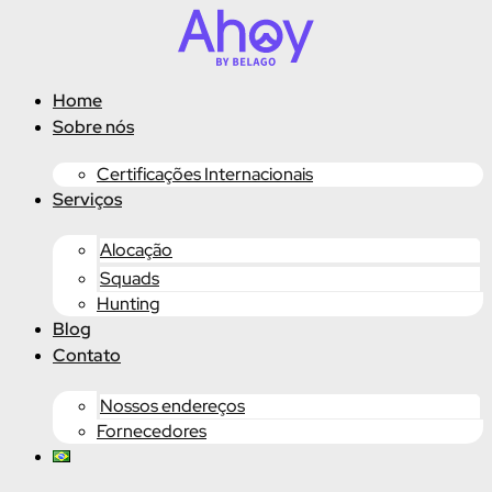
Ir
para
o
conteúdo
Home
Sobre nós
Certificações Internacionais
Serviços
Alocação
Squads
Hunting
Blog
Contato
Nossos endereços
Fornecedores