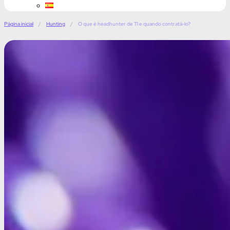
Página inicial
/
Hunting
/
O que é headhunter de TI e quando contratá-lo?