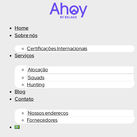
Ir
para
o
conteúdo
Home
Sobre nós
Certificações Internacionais
Serviços
Alocação
Squads
Hunting
Blog
Contato
Nossos endereços
Fornecedores